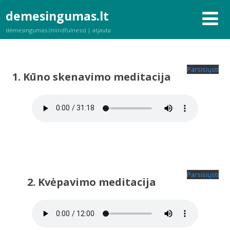
demesingumas.lt
dėmesingumas (mindfulness) | atjauta
Parsisiųsti
1. Kūno skenavimo meditacija
Parsisiųsti
2. Kvėpavimo meditacija