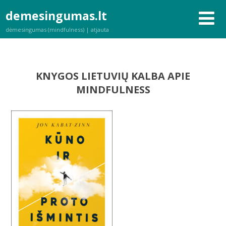
demesingumas.lt
dėmesingumas (mindfulness) | atjauta
KNYGOS LIETUVIŲ KALBA APIE
MINDFULNESS